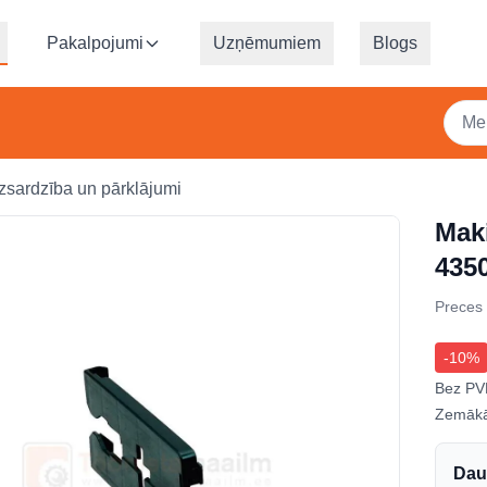
Pakalpojumi
Uzņēmumiem
Blogs
zsardzība un pārklājumi
Maki
435
Preces
-
10
%
Bez PV
Zemākā
Dau