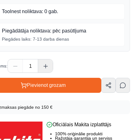
Toolnest noliktava
:
0 gab.
Piegādātāja noliktava
:
pēc pasūtījuma
Piegādes laiks:
7-13 darba dienas
ums
:
Pievienot grozam
ta info
zmaksas piegāde no 150 €
Oficiālais Makita izplatītājs
 kods
2-6
100% oriģinālie produkti
Ražotāja garantija un serviss