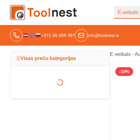
E-veikals
+371 68 688 387
info@toolnest.lv
E-veikals
Ai
Visas preču kategorijas
-
10
%