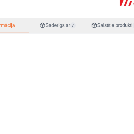
EAN
08838
Izcels
Rumān
ormācija
Saderīgs ar
Saistītie produkti
7
CN ko
84679
s specifikācijas
Makita ripzāģiem 4329, 4350, 4351, BJV140, BJV180, JV0600
Pakalpojumi
Par uzņēmumu
Uzņēmumiem
Par mums
Līzings
Kontakti
Garantija
Zīmoli