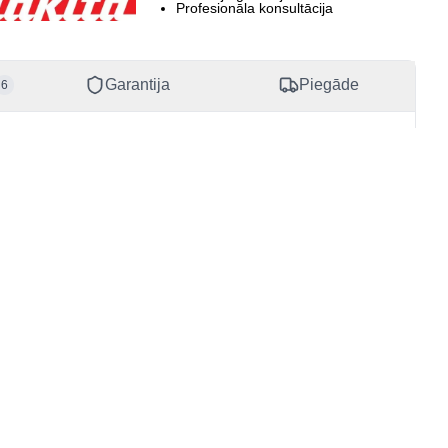
Profesionāla konsultācija
1177498
mes valsts
ija
Garantija
Piegāde
6
ds
90090
Pievienojieties Toolnest jaunumu vēstulēm
Pievienoties
Pievienojoties jūs piekrītat
privātuma politikas noteikumiem