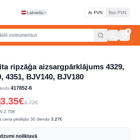
Latviešu
Ar PVN
Bez PVN
0
ta ripzāģa aizsargpārklājums 4329,
0, 4351, BJV140, BJV180
417852-6
 kods
:
3.35€
3.72€
N
2.70€
 cena pēdējās 30 dienās
3.27€
dzumi noliktavā