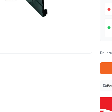
Daudz
Produk
Be
Zīmols
Makita
Preces
41785