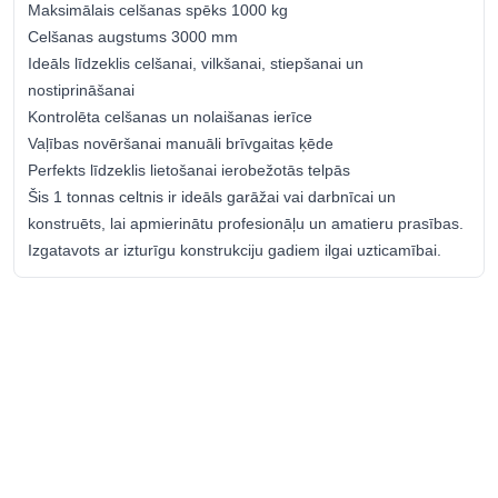
84251900
Maksimālais celšanas spēks 1000 kg
Celšanas augstums 3000 mm
Ideāls līdzeklis celšanai, vilkšanai, stiepšanai un
nostiprināšanai
Kontrolēta celšanas un nolaišanas ierīce
Vaļības novēršanai manuāli brīvgaitas ķēde
Perfekts līdzeklis lietošanai ierobežotās telpās
Šis 1 tonnas celtnis ir ideāls garāžai vai darbnīcai un
konstruēts, lai apmierinātu profesionāļu un amatieru prasības.
Izgatavots ar izturīgu konstrukciju gadiem ilgai uzticamībai.