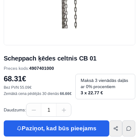
Scheppach ķēdes celtnis CB 01
Preces kods
:
4907401000
68.31€
Maksā 3 vienādās daļās
ar 0% procentiem
Bez PVN
55.09€
3 x 22.77 €
Zemākā cena pēdējās 30 dienās
66.66€
Daudzums
:
Paziņot, kad būs pieejams