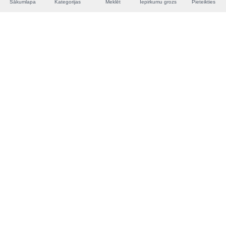
Sākumlapa
Kategorijas
Meklēt
Iepirkumu grozs
Pieteikties
Toolnest
P-Pk 9:00-21:00
info@toolnest.lv
+371 68 688 387
Klientiem
Kā iepirkties
Apmaksas metodes