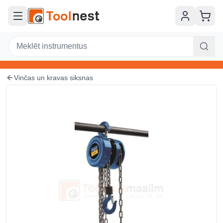
Pāriet uz galveno saturu
Vinčas un kravas siksnas