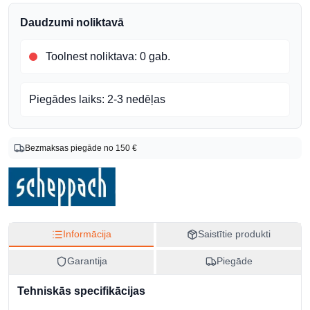
Daudzumi noliktavā
Toolnest noliktava
:
0 gab.
Piegādes laiks:
2-3 nedēļas
Produkta info
Bezmaksas piegāde no 150 €
Zīmols
Scheppach
Preces kods
4907401000
EAN
Informācija
Saistītie produkti
4046664015307
Izcelsmes valsts
Garantija
Piegāde
Ķīna
Tehniskās specifikācijas
CN kods