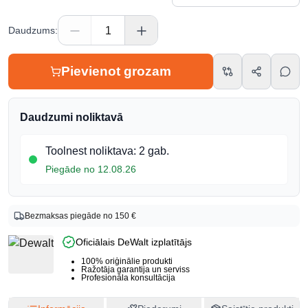
Daudzums
:
Pievienot grozam
Daudzumi noliktavā
Toolnest noliktava
:
2 gab.
Piegāde no 12.08.26
Produkta info
Bezmaksas piegāde no 150 €
Zīmols
Oficiālais DeWalt izplatītājs
Dewalt
Preces kods
100% oriģinālie produkti
Ražotāja garantija un serviss
DWS780-QS
Profesionāla konsultācija
EAN