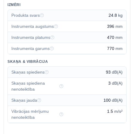
IZMĒRI
Produkta svars
24.8
kg
Instrumenta augstums
396
mm
Instrumenta platums
470
mm
Instrumenta garums
770
mm
SKAŅA & VIBRĀCIJA
Skaņas spiediens
93
dB(A)
Skaņas spiediena
3
dB(A)
nenoteiktība
Skaņas jauda
100
dB(A)
Vibrācijas mērījumu
1.5
m/s²
nenoteiktība