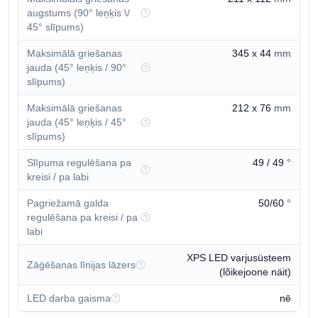
augstums (90° leņķis \/
45° slīpums)
Maksimālā griešanas
345 x 44
mm
jauda (45° leņķis / 90°
slīpums)
Maksimālā griešanas
212 x 76
mm
jauda (45° leņķis / 45°
slīpums)
Slīpuma regulēšana pa
49 / 49
°
kreisi / pa labi
Pagriežamā galda
50/60
°
regulēšana pa kreisi / pa
labi
XPS LED varjusüsteem
Zāģēšanas līnijas lāzers
(lõikejoone näit)
LED darba gaisma
nē