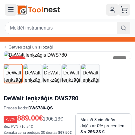
Pāriet uz galveno saturu
Gatves zāģi un slīpzāģi
-
53
%
1
/
5
DeWalt leņķzāģis DWS780
Preces kods
:
DWS780-QS
889.00€
1906.13€
-
53
%
Maksā 3 vienādās
daļās ar 0% procentiem
Bez PVN
716.94€
3 x 296.33 €
Zemākā cena pēdējās 30 dienās
867.50€