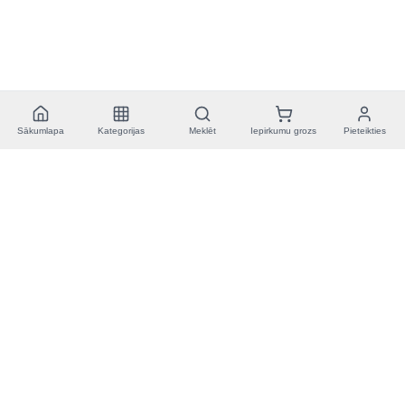
Sākumlapa
Kategorijas
Meklēt
Iepirkumu grozs
Pieteikties
Toolnest
P-Pk 9:00-21:00
info@toolnest.lv