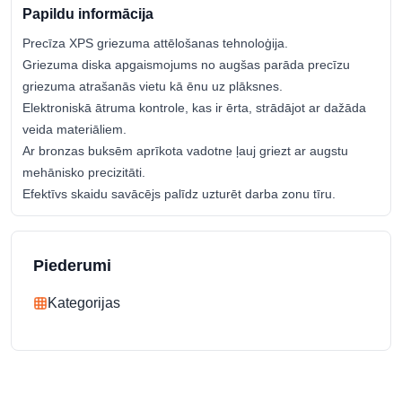
Papildu informācija
Precīza XPS griezuma attēlošanas tehnoloģija.
Griezuma diska apgaismojums no augšas parāda precīzu
griezuma atrašanās vietu kā ēnu uz plāksnes.
Elektroniskā ātruma kontrole, kas ir ērta, strādājot ar dažāda
veida materiāliem.
Ar bronzas buksēm aprīkota vadotne ļauj griezt ar augstu
mehānisko precizitāti.
Efektīvs skaidu savācējs palīdz uzturēt darba zonu tīru.
Piederumi
Kategorijas