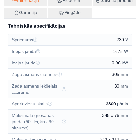
Informācija
Piederumi
Saistītie produkti
5035048332344
Izcelsmes valsts
Garantija
Piegāde
Ķīna
CN kods
Tehniskās specifikācijas
8465912000
Spriegums
230
V
Ieejas jauda
1675
W
Izejas jauda
0.96
kW
Zāģa asmens diametrs
305
mm
Zāģa asmens iekšējais
30
mm
caurums
Apgriezienu skaits
3800
p/min
Maksimālā griešanas
345 x 76
mm
jauda (90° leņķis / 90°
slīpums)
Maksimālais griešanas
211 x 112
mm