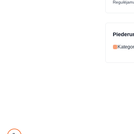
Regulējama
Piederu
Kategor