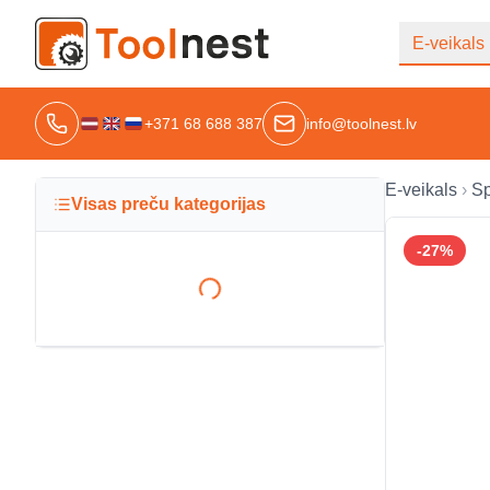
E-veikals
+371 68 688 387
info@toolnest.lv
E-veikals
Sp
Visas preču kategorijas
-
27
%