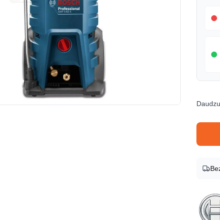
Daudz
Produk
Be
Zīmols
Bosch
Preces
06009