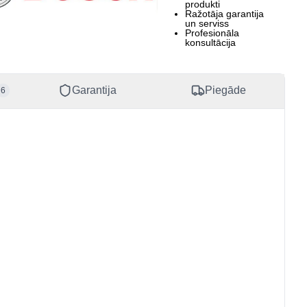
produkti
Ražotāja garantija
40810173
un serviss
Profesionāla
konsultācija
Garantija
Piegāde
6