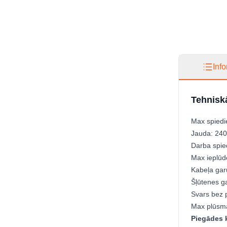
Inf
Tehniskā
Max spiedi
Jauda: 24
Darba spie
Max ieplūd
Kabeļa ga
Šļūtenes g
Svars bez 
Max plūsma
Piegādes 