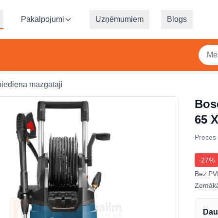
Pakalpojumi
Uzņēmumiem
Blogs
iediena mazgātāji
Bos
65 
Preces
-
27
%
Bez PV
Zemākā
Dau