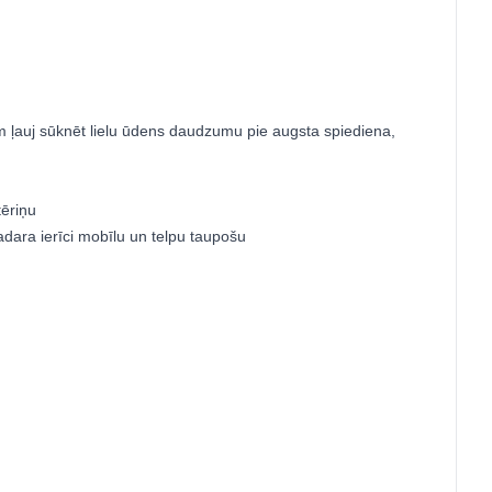
em ļauj sūknēt lielu ūdens daudzumu pie augsta spiediena,
ēriņu
padara ierīci mobīlu un telpu taupošu