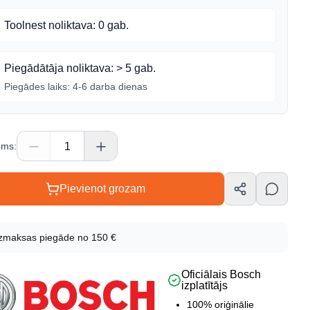
Toolnest noliktava
:
0 gab.
Piegādātāja noliktava
:
> 5 gab.
Piegādes laiks:
4-6 darba dienas
ums
:
Pievienot grozam
ta info
zmaksas piegāde no 150 €
Oficiālais Bosch
 kods
izplatītājs
10600
100% oriģinālie