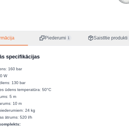
EAN
31651
ormācija
Piederumi
Saistītie produkti
1
s specifikācijas
ens: 160 bar
00 W
diens: 130 bar
es ūdens temperatūra: 50°C
rums: 5 m
arums: 10 m
piederumiem: 24 kg
s ātrums: 520 l/h
komplekts: