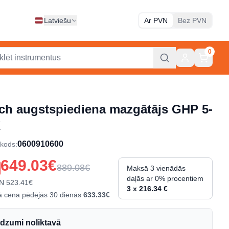
Latviešu
Ar PVN
Bez PVN
0
ch augstspiediena mazgātājs GHP 5-
X
0600910600
 kods
:
649.03€
889.08€
Maksā 3 vienādās
daļās ar 0% procentiem
N
523.41€
3 x 216.34 €
 cena pēdējās 30 dienās
633.33€
dzumi noliktavā