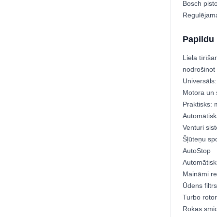
Bosch pist
Regulējama
Papildu 
Liela tīrīš
nodrošinot 
Universāls:
Motora un 
Praktisks: 
Automātisk
Venturi si
Šļūteņu sp
AutoStop
Automātiski
Maināmi re
Ūdens filtrs
Turbo roto
Rokas smid