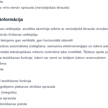
ole
 «trīs-vienā» sprausla (nerūsējošais tērauds)
informācija
anas veiktspēja: anodēta alumīnija sūknis ar nerūsējošā tērauda virzuļi
izcilu tīrīšanas veiktspēju
 lietojams gan vertikālā, gan horizontālā stāvoklī
sūkņa automātiska izslēgšana: samazina elektroenerģijas un ūdens pat
metāla teleskopiskais rokturis nodrošina labu mobilitāti. Šļūteņu spole 
a iesūkšanas funkcija: ūdeni var ņemt no ārējiem ūdens rezervuāriem
stēma
ole
 iesūkšanas funkcija
gulējams plakanas strūklas sprausla
 (integrēts)
ra sprausla
zināšanas pistole